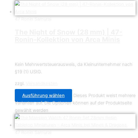
47 Ronin Samurai
The Night of Snow (28 mm) | 47-
Ronin-Kollektion von Arca Minis
4,49
€
–
61,90
€
Kein Mehrwertsteuerausweis, da Kleinunternehmer nach
§19 (1) UStG.
zzgl.
Versandkosten
Ausführung wählen
Dieses Produkt weist mehrere
Varianten auf. Die Optionen können auf der Produktseite
gewählt werden
47 Ronin Samurai