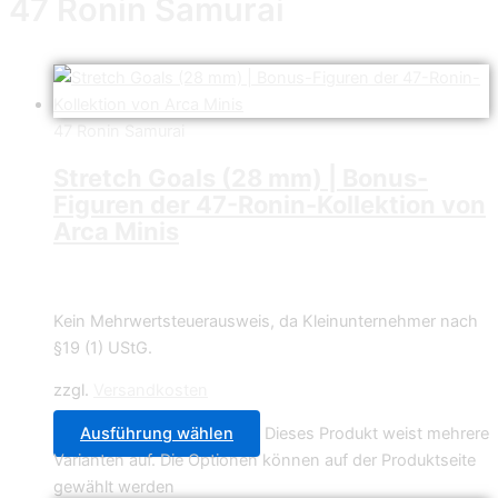
47 Ronin Samurai
47 Ronin Samurai
Stretch Goals (28 mm) | Bonus-
Figuren der 47-Ronin-Kollektion von
Arca Minis
4,49
€
–
15,99
€
Kein Mehrwertsteuerausweis, da Kleinunternehmer nach
§19 (1) UStG.
zzgl.
Versandkosten
Ausführung wählen
Dieses Produkt weist mehrere
Varianten auf. Die Optionen können auf der Produktseite
gewählt werden