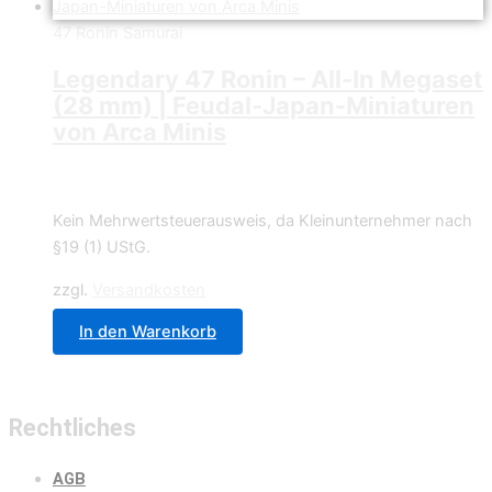
47 Ronin Samurai
Legendary 47 Ronin – All-In Megaset
(28 mm) | Feudal-Japan-Miniaturen
von Arca Minis
199,90
€
Kein Mehrwertsteuerausweis, da Kleinunternehmer nach
§19 (1) UStG.
zzgl.
Versandkosten
In den Warenkorb
Rechtliches
AGB