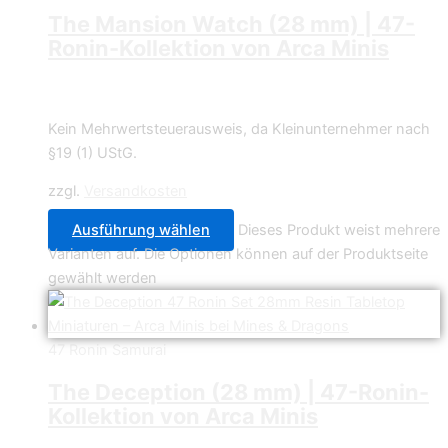
The Mansion Watch (28 mm) | 47-
Ronin-Kollektion von Arca Minis
4,49
€
–
34,99
€
Kein Mehrwertsteuerausweis, da Kleinunternehmer nach
§19 (1) UStG.
zzgl.
Versandkosten
Ausführung wählen
Dieses Produkt weist mehrere
Varianten auf. Die Optionen können auf der Produktseite
gewählt werden
47 Ronin Samurai
The Deception (28 mm) | 47-Ronin-
Kollektion von Arca Minis