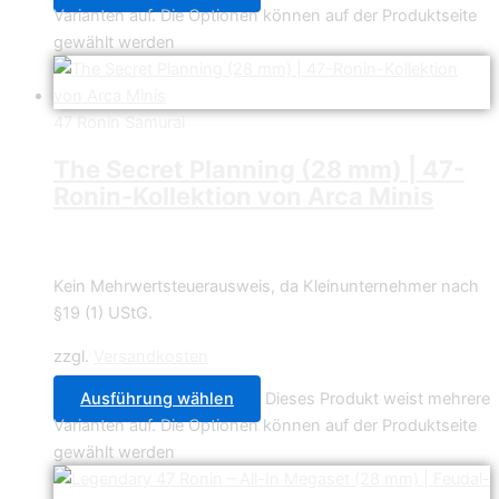
Varianten auf. Die Optionen können auf der Produktseite
gewählt werden
47 Ronin Samurai
The Secret Planning (28 mm) | 47-
Ronin-Kollektion von Arca Minis
4,49
€
–
27,99
€
Kein Mehrwertsteuerausweis, da Kleinunternehmer nach
§19 (1) UStG.
zzgl.
Versandkosten
Ausführung wählen
Dieses Produkt weist mehrere
Varianten auf. Die Optionen können auf der Produktseite
gewählt werden