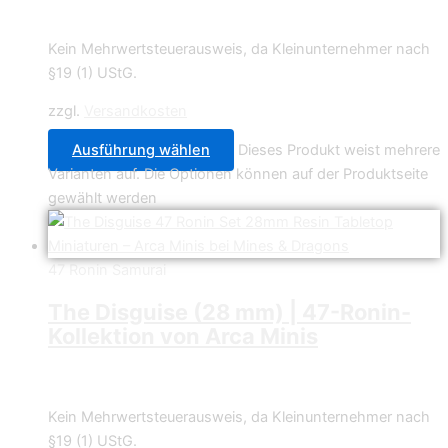
4,49
€
–
34,99
€
Kein Mehrwertsteuerausweis, da Kleinunternehmer nach
§19 (1) UStG.
zzgl.
Versandkosten
Ausführung wählen
Dieses Produkt weist mehrere
Varianten auf. Die Optionen können auf der Produktseite
gewählt werden
47 Ronin Samurai
The Disguise (28 mm) | 47-Ronin-
Kollektion von Arca Minis
4,49
€
–
34,99
€
Kein Mehrwertsteuerausweis, da Kleinunternehmer nach
§19 (1) UStG.