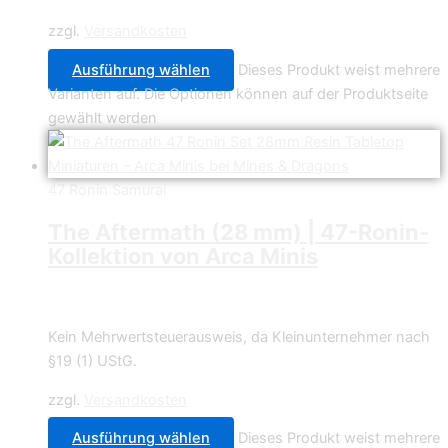
zzgl.
Versandkosten
Ausführung wählen
Dieses Produkt weist mehrere
Varianten auf. Die Optionen können auf der Produktseite
gewählt werden
47 Ronin Samurai
The Aftermath (28 mm) | 47-Ronin-
Kollektion von Arca Minis
4,49
€
–
29,99
€
Kein Mehrwertsteuerausweis, da Kleinunternehmer nach
§19 (1) UStG.
zzgl.
Versandkosten
Ausführung wählen
Dieses Produkt weist mehrere