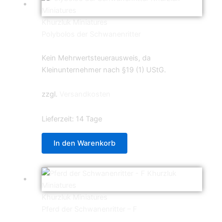
Khurzluk Miniatures
Polybolos der Schwanenritter
12,99
€
Kein Mehrwertsteuerausweis, da
Kleinunternehmer nach §19 (1) UStG.
zzgl.
Versandkosten
Lieferzeit:
14 Tage
In den Warenkorb
Khurzluk Miniatures
Pferd der Schwanenritter – F
4,99
€