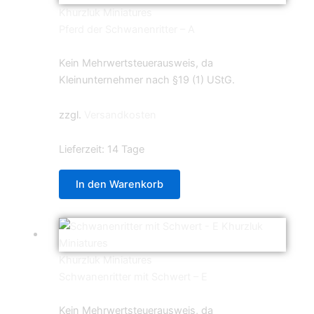
Khurzluk Miniatures
Pferd der Schwanenritter – A
4,99
€
Kein Mehrwertsteuerausweis, da
Kleinunternehmer nach §19 (1) UStG.
zzgl.
Versandkosten
Lieferzeit:
14 Tage
In den Warenkorb
Khurzluk Miniatures
Schwanenritter mit Schwert – E
5,99
€
Kein Mehrwertsteuerausweis, da