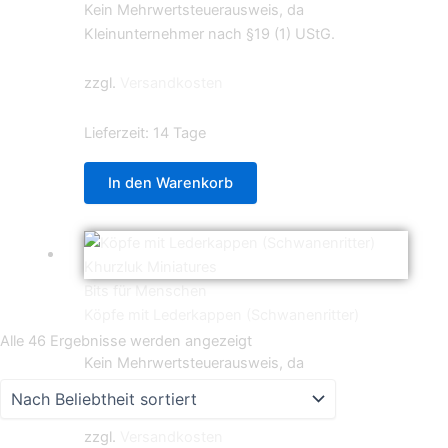
Kein Mehrwertsteuerausweis, da
Kleinunternehmer nach §19 (1) UStG.
zzgl.
Versandkosten
Lieferzeit:
14 Tage
In den Warenkorb
Bits für Menschen
Köpfe mit Lederkappen (Schwanenritter)
2,80
€
Nach
Alle 46 Ergebnisse werden angezeigt
Kein Mehrwertsteuerausweis, da
Beliebtheit
Kleinunternehmer nach §19 (1) UStG.
sortiert
zzgl.
Versandkosten