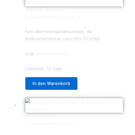
Khurzluk Miniatures
Schwanenritter mit Pike – A
5,99
€
Kein Mehrwertsteuerausweis, da
Kleinunternehmer nach §19 (1) UStG.
zzgl.
Versandkosten
Lieferzeit:
14 Tage
In den Warenkorb
Schwanenritter
Schwanenritter mit Axt – A
5,99
€