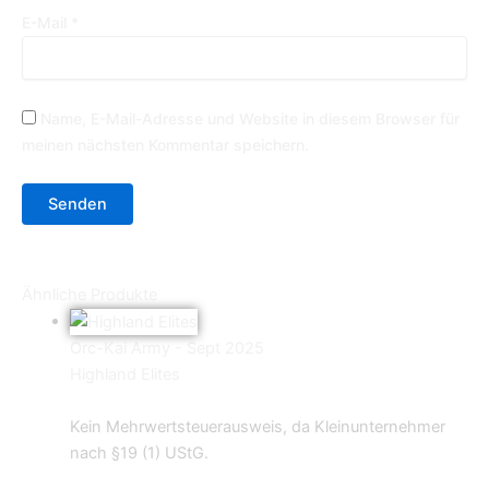
E-Mail
*
Name, E-Mail-Adresse und Website in diesem Browser für
meinen nächsten Kommentar speichern.
Ähnliche Produkte
Orc-Kai Army - Sept 2025
Highland Elites
12,90
€
Kein Mehrwertsteuerausweis, da Kleinunternehmer
nach §19 (1) UStG.