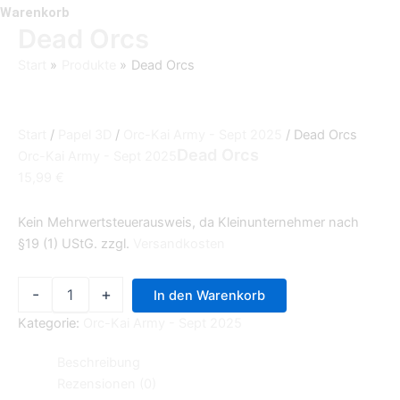
Warenkorb
Dead Orcs
Start
Produkte
Dead Orcs
Start
/
Papel 3D
/
Orc-Kai Army - Sept 2025
/ Dead Orcs
Dead Orcs
Orc-Kai Army - Sept 2025
15,99
€
Kein Mehrwertsteuerausweis, da Kleinunternehmer nach
§19 (1) UStG.
zzgl.
Versandkosten
-
+
In den Warenkorb
Kategorie:
Orc-Kai Army - Sept 2025
Beschreibung
Rezensionen (0)