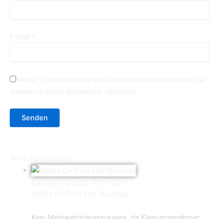
E-Mail
*
Name, E-Mail-Adresse und Website in diesem Browser für
meinen nächsten Kommentar speichern.
Ähnliche Produkte
Episode 1 Guests at the Door
Naldur On Foot and Mounted
9,90
€
Kein Mehrwertsteuerausweis, da Kleinunternehmer