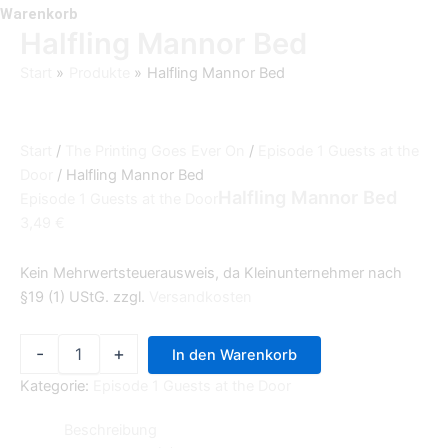
Warenkorb
Halfling Mannor Bed
Start
Produkte
Halfling Mannor Bed
Start
/
The Printing Goes Ever On
/
Episode 1 Guests at the
Door
/ Halfling Mannor Bed
Halfling Mannor Bed
Episode 1 Guests at the Door
3,49
€
Kein Mehrwertsteuerausweis, da Kleinunternehmer nach
§19 (1) UStG.
zzgl.
Versandkosten
-
+
In den Warenkorb
Kategorie:
Episode 1 Guests at the Door
Beschreibung