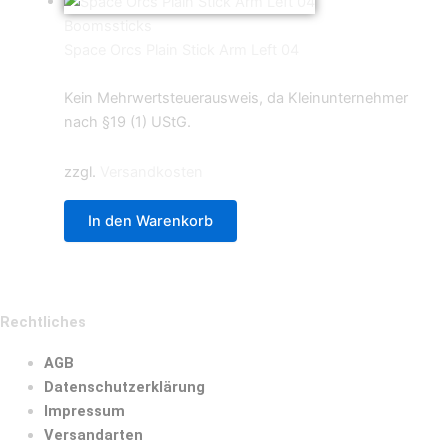
Boomssticks
Space Orcs Plain Stick Arm Left 04
0,69
€
Kein Mehrwertsteuerausweis, da Kleinunternehmer
nach §19 (1) UStG.
zzgl.
Versandkosten
In den Warenkorb
Rechtliches
AGB
Datenschutzerklärung
Impressum
Versandarten