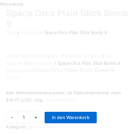
Warenkorb
Space Orcs Plain Stick Bomb
9
Start
Produkte
Space Orcs Plain Stick Bomb 9
Start
/
Hardcore Miniatures
/
Modular Orc Boyz
/
Orc
Weapon
/
Boomssticks
/ Space Orcs Plain Stick Bomb 9
Space Orcs Plain Stick Bomb 9
Boomssticks
0,69
€
Kein Mehrwertsteuerausweis, da Kleinunternehmer nach
§19 (1) UStG.
zzgl.
Versandkosten
-
+
In den Warenkorb
Kategorie:
Boomssticks