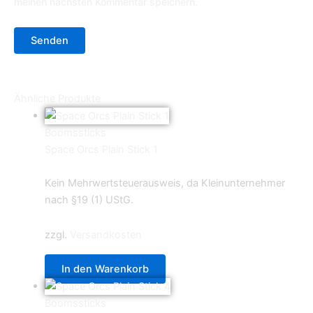
meinen nächsten Kommentar speichern.
Ähnliche Produkte
Boomssticks
Space Orcs Plain Stick 1
0,69
€
Kein Mehrwertsteuerausweis, da Kleinunternehmer
nach §19 (1) UStG.
zzgl.
Versandkosten
In den Warenkorb
Boomssticks