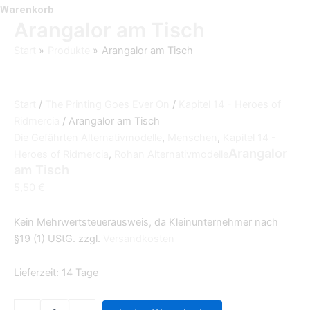
Warenkorb
Arangalor am Tisch
Start
Produkte
Arangalor am Tisch
Start
/
The Printing Goes Ever On
/
Kapitel 14 - Heroes of
Ridmercia
/ Arangalor am Tisch
Die Gefährten Alternativmodelle
,
Menschen
,
Kapitel 14 -
Arangalor
Heroes of Ridmercia
,
Rohan Alternativmodelle
am Tisch
5,50
€
Kein Mehrwertsteuerausweis, da Kleinunternehmer nach
§19 (1) UStG.
zzgl.
Versandkosten
Lieferzeit:
14 Tage