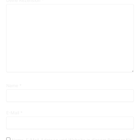
Deine Rezension
*
Name
*
E-Mail
*
Name, E-Mail-Adresse und Website in diesem Browser für