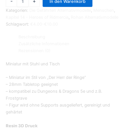
-
+
In den Warenkorb
Kategorien:
Die Gefährten Alternativmodelle
,
Menschen
,
Kapitel 14 - Heroes of Ridmercia
,
Rohan Alternativmodelle
Schlagwort:
€4.00-€10.00
Beschreibung
Zusätzliche Informationen
Rezensionen (0)
Miniatur mit Stuhl und Tisch
– Miniatur im Stil von „Der Herr der Ringe“
– 28mm Tabletop geeignet
– kompatibel zu Dungeons & Dragons 5e und z.B.
Frostgrave
– Figur wird ohne Supports ausgeliefert, gereinigt und
gehärtet
Resin 3D Druck