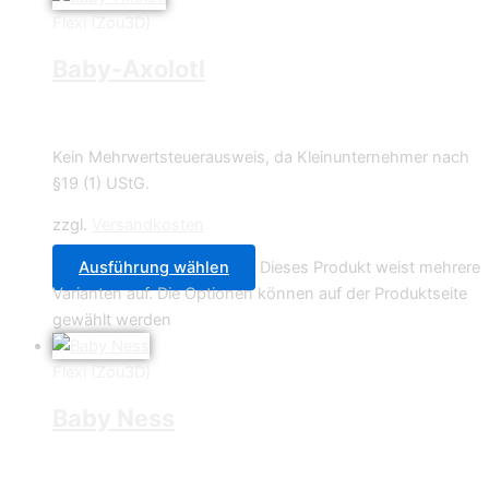
Flexi (Zou3D)
Baby-Axolotl
2,49
€
–
2,99
€
Kein Mehrwertsteuerausweis, da Kleinunternehmer nach
§19 (1) UStG.
zzgl.
Versandkosten
Ausführung wählen
Dieses Produkt weist mehrere
Varianten auf. Die Optionen können auf der Produktseite
gewählt werden
Flexi (Zou3D)
Baby Ness
2,49
€