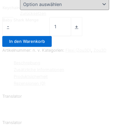
Keychain
Zurücksetzen
Baby Shark Menge
-
+
In den Warenkorb
Artikelnummer:
n. v.
Kategorien:
Flexi (Zou3D)
,
Zou3D
Beschreibung
Zusätzliche Informationen
Produktsicherheit
Rezensionen (0)
Translator
Translator