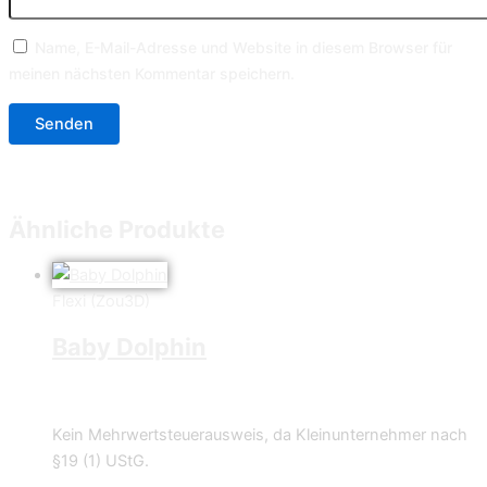
Name, E-Mail-Adresse und Website in diesem Browser für
meinen nächsten Kommentar speichern.
Ähnliche Produkte
Flexi (Zou3D)
Baby Dolphin
2,49
€
–
2,99
€
Kein Mehrwertsteuerausweis, da Kleinunternehmer nach
§19 (1) UStG.