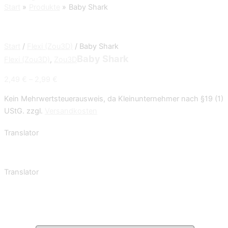
Start
Produkte
Baby Shark
Start
/
Flexi (Zou3D)
/ Baby Shark
Baby Shark
Flexi (Zou3D)
,
Zou3D
2,49
€
–
2,99
€
Kein Mehrwertsteuerausweis, da Kleinunternehmer nach §19 (1)
UStG.
zzgl.
Versandkosten
Translator
Translator