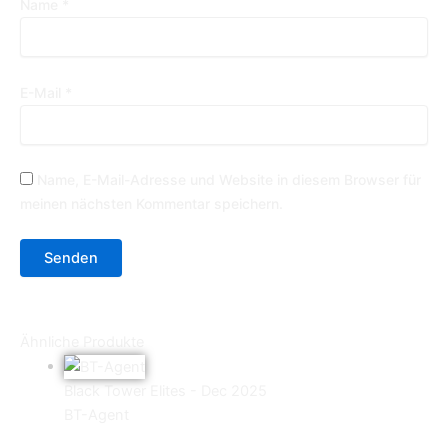
Name
*
E-Mail
*
Name, E-Mail-Adresse und Website in diesem Browser für
meinen nächsten Kommentar speichern.
Ähnliche Produkte
Black Tower Elites - Dec 2025
BT-Agent
9,90
€