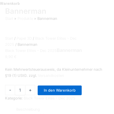
Warenkorb
Bannerman
Start
Produkte
Bannerman
Start
/
Papel 3D
/
Black Tower Elites - Dec
2025
/ Bannerman
Bannerman
Black Tower Elites - Dec 2025
9,90
€
Kein Mehrwertsteuerausweis, da Kleinunternehmer nach
§19 (1) UStG.
zzgl.
Versandkosten
-
+
In den Warenkorb
Kategorie:
Black Tower Elites - Dec 2025
Beschreibung