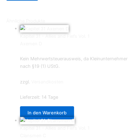
Ähnliche Produkte
Kapitel 31 - Allies and Fiefs Vol. 1
Axemen D
4,40
€
Kein Mehrwertsteuerausweis, da Kleinunternehmer
nach §19 (1) UStG.
zzgl.
Versandkosten
Lieferzeit:
14 Tage
In den Warenkorb
Kapitel 31 - Allies and Fiefs Vol. 1
Clansmen C