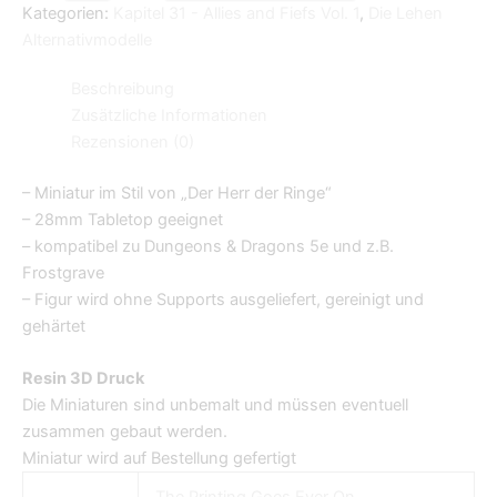
Kategorien:
Kapitel 31 - Allies and Fiefs Vol. 1
,
Die Lehen
Alternativmodelle
Beschreibung
Zusätzliche Informationen
Rezensionen (0)
– Miniatur im Stil von „Der Herr der Ringe“
– 28mm Tabletop geeignet
– kompatibel zu Dungeons & Dragons 5e und z.B.
Frostgrave
– Figur wird ohne Supports ausgeliefert, gereinigt und
gehärtet
Resin 3D Druck
Die Miniaturen sind unbemalt und müssen eventuell
zusammen gebaut werden.
Miniatur wird auf Bestellung gefertigt