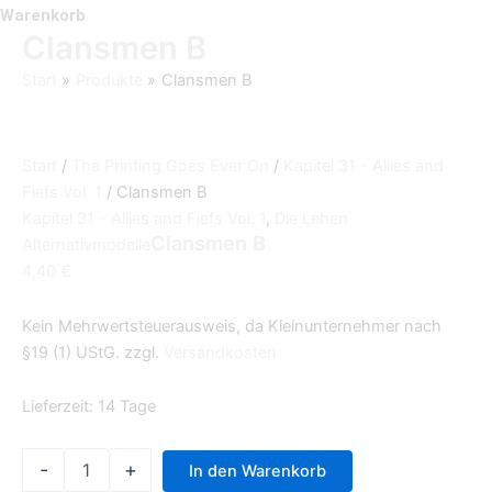
Warenkorb
Clansmen B
Start
Produkte
Clansmen B
Start
/
The Printing Goes Ever On
/
Kapitel 31 - Allies and
Fiefs Vol. 1
/ Clansmen B
Kapitel 31 - Allies and Fiefs Vol. 1
,
Die Lehen
Clansmen B
Alternativmodelle
4,40
€
Kein Mehrwertsteuerausweis, da Kleinunternehmer nach
§19 (1) UStG.
zzgl.
Versandkosten
Lieferzeit:
14 Tage
-
+
In den Warenkorb