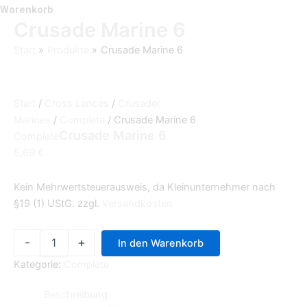
Warenkorb
Crusade Marine 6
Start
Produkte
Crusade Marine 6
Start
/
Cross Lances
/
Crusader
Marines
/
Complete
/ Crusade Marine 6
Crusade Marine 6
Complete
5,69
€
Kein Mehrwertsteuerausweis, da Kleinunternehmer nach
§19 (1) UStG.
zzgl.
Versandkosten
-
+
In den Warenkorb
Kategorie:
Complete
Beschreibung