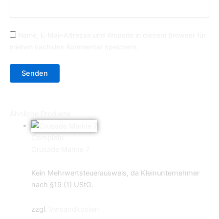
Name, E-Mail-Adresse und Website in diesem Browser für
meinen nächsten Kommentar speichern.
Ähnliche Produkte
Complete
Crusade Marine 7
5,69
€
Kein Mehrwertsteuerausweis, da Kleinunternehmer
nach §19 (1) UStG.
zzgl.
Versandkosten