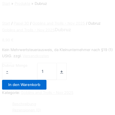
Start
Produkte
Dubruz
Start
/
Papel 3D
/
Goblins and Trolls - Nov 2025
/ Dubruz
Dubruz
Goblins and Trolls - Nov 2025
8,90
€
Kein Mehrwertsteuerausweis, da Kleinunternehmer nach §19 (1)
UStG.
zzgl.
Versandkosten
Dubruz Menge
-
+
In den Warenkorb
Kategorie:
Goblins and Trolls - Nov 2025
Beschreibung
Rezensionen (0)