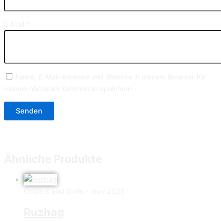
E-Mail
*
Name, E-Mail-Adresse und Website in diesem Browser für
meinen nächsten Kommentar speichern.
Ähnliche Produkte
Goblins and Trolls - Nov 2025
Ruzhag