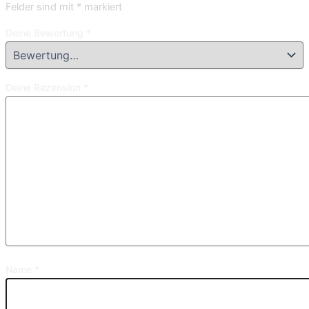
Felder sind mit
*
markiert
Deine Bewertung
*
Deine Rezension
*
Name
*