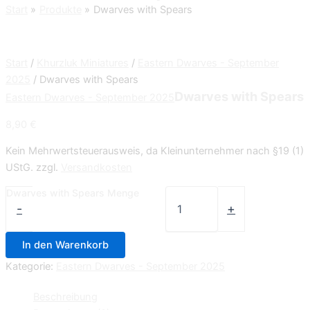
Start
Produkte
Dwarves with Spears
Start
/
Khurzluk Miniatures
/
Eastern Dwarves - September
2025
/ Dwarves with Spears
Dwarves with Spears
Eastern Dwarves - September 2025
8,90
€
Kein Mehrwertsteuerausweis, da Kleinunternehmer nach §19 (1)
UStG.
zzgl.
Versandkosten
Dwarves with Spears Menge
-
+
In den Warenkorb
Kategorie:
Eastern Dwarves - September 2025
Beschreibung