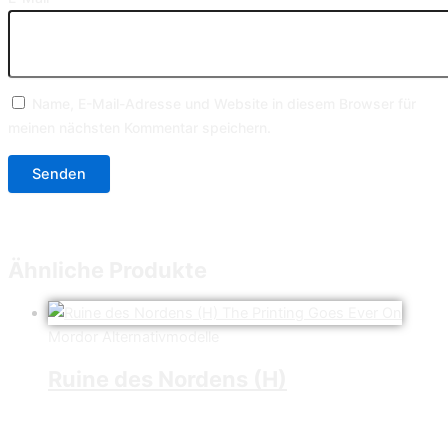
Name, E-Mail-Adresse und Website in diesem Browser für
meinen nächsten Kommentar speichern.
Ähnliche Produkte
Mordor Alternativmodelle
Ruine des Nordens (H)
49,99
€