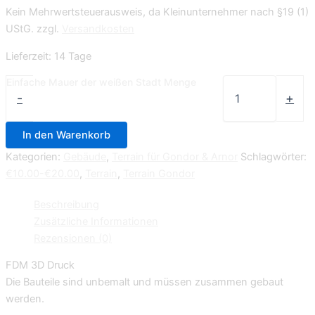
Kein Mehrwertsteuerausweis, da Kleinunternehmer nach §19 (1)
UStG.
zzgl.
Versandkosten
Lieferzeit:
14 Tage
Einfache Mauer der weißen Stadt Menge
-
+
In den Warenkorb
Kategorien:
Gebäude
,
Terrain für Gondor & Arnor
Schlagwörter:
€10.00-€20.00
,
Terrain
,
Terrain Gondor
Beschreibung
Zusätzliche Informationen
Rezensionen (0)
FDM 3D Druck
Die Bauteile sind unbemalt und müssen zusammen gebaut
werden.