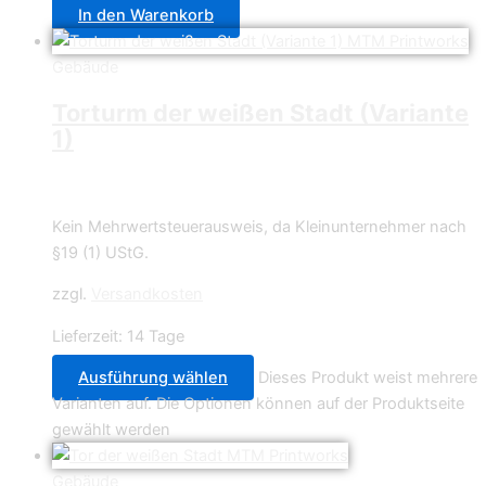
In den Warenkorb
Gebäude
Torturm der weißen Stadt (Variante
1)
29,99
€
Kein Mehrwertsteuerausweis, da Kleinunternehmer nach
§19 (1) UStG.
zzgl.
Versandkosten
Lieferzeit:
14 Tage
Ausführung wählen
Dieses Produkt weist mehrere
Varianten auf. Die Optionen können auf der Produktseite
gewählt werden
Gebäude