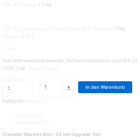
Start
Produkte
Flag
Start
/
Cross Lances
/
Crusader Marines
/
Weapons
/ Flag
Flag
Weapons
0,49
€
Kein Mehrwertsteuerausweis, da Kleinunternehmer nach §19 (1)
UStG.
zzgl.
Versandkosten
Flag Menge
-
+
In den Warenkorb
Kategorie:
Weapons
Beschreibung
Rezensionen (0)
Crusader Marines Bits – 32 mm Upgrade-Set