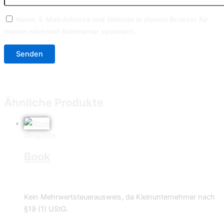
Name, E-Mail-Adresse und Website in diesem Browser für
meinen nächsten Kommentar speichern.
Ähnliche Produkte
Weapons
Book
0,49
€
Kein Mehrwertsteuerausweis, da Kleinunternehmer nach
§19 (1) UStG.