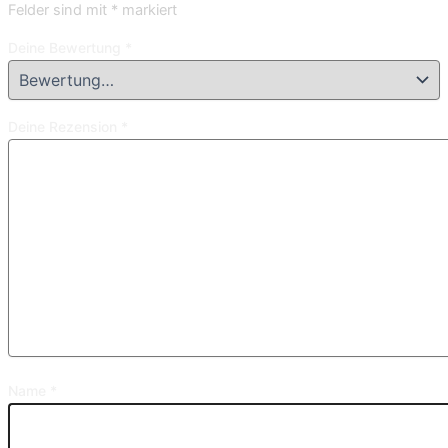
Felder sind mit
*
markiert
Deine Bewertung
*
Deine Rezension
*
Name
*