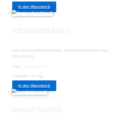
In den Warenkorb
Bases
Ork Kavallerie Base C
1,80
€
Kein Mehrwertsteuerausweis, da Kleinunternehmer nach
§19 (1) UStG.
zzgl.
Versandkosten
Lieferzeit:
14 Tage
In den Warenkorb
The Printing Goes Ever On
Base Set Kapitel 6