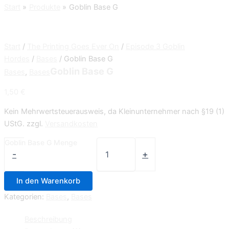
Start
Produkte
Goblin Base G
Start
/
The Printing Goes Ever On
/
Episode 3 Goblin
Hordes
/
Bases
/ Goblin Base G
Goblin Base G
Bases
,
Bases
1,50
€
Kein Mehrwertsteuerausweis, da Kleinunternehmer nach §19 (1)
UStG.
zzgl.
Versandkosten
Goblin Base G Menge
-
+
In den Warenkorb
Kategorien:
Bases
,
Bases
Beschreibung