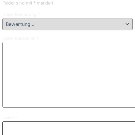
Felder sind mit
*
markiert
Deine Bewertung
*
Deine Rezension
*
Name
*