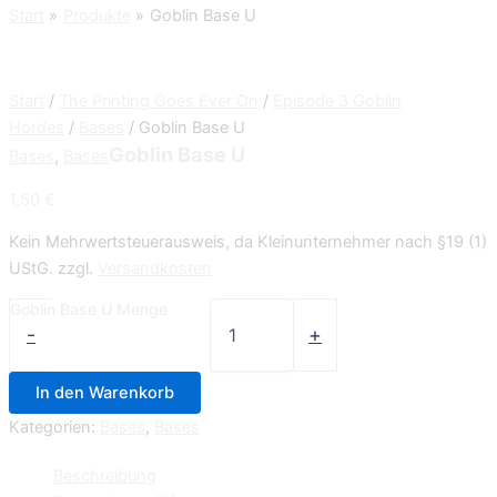
Start
Produkte
Goblin Base U
Start
/
The Printing Goes Ever On
/
Episode 3 Goblin
Hordes
/
Bases
/ Goblin Base U
Goblin Base U
Bases
,
Bases
1,50
€
Kein Mehrwertsteuerausweis, da Kleinunternehmer nach §19 (1)
UStG.
zzgl.
Versandkosten
Goblin Base U Menge
-
+
In den Warenkorb
Kategorien:
Bases
,
Bases
Beschreibung