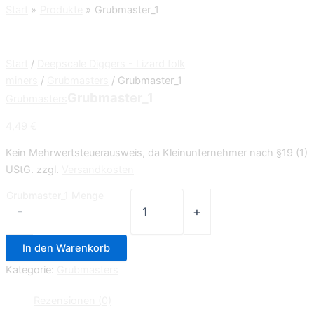
Start
Produkte
Grubmaster_1
Start
/
Deepscale Diggers - Lizard folk
miners
/
Grubmasters
/ Grubmaster_1
Grubmaster_1
Grubmasters
4,49
€
Kein Mehrwertsteuerausweis, da Kleinunternehmer nach §19 (1)
UStG.
zzgl.
Versandkosten
Grubmaster_1 Menge
-
+
In den Warenkorb
Kategorie:
Grubmasters
Rezensionen (0)