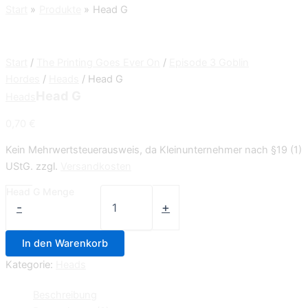
Start
Produkte
Head G
Start
/
The Printing Goes Ever On
/
Episode 3 Goblin
Hordes
/
Heads
/ Head G
Head G
Heads
0,70
€
Kein Mehrwertsteuerausweis, da Kleinunternehmer nach §19 (1)
UStG.
zzgl.
Versandkosten
Head G Menge
-
+
In den Warenkorb
Kategorie:
Heads
Beschreibung