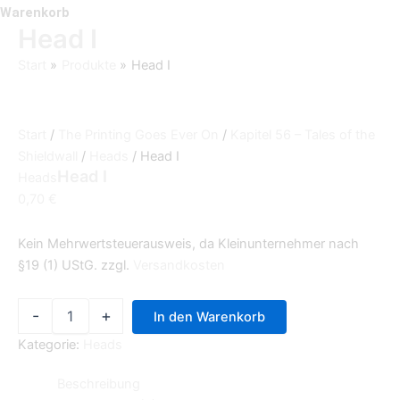
Warenkorb
Head I
Start
Produkte
Head I
Start
/
The Printing Goes Ever On
/
Kapitel 56 – Tales of the
Shieldwall
/
Heads
/ Head I
Head I
Heads
0,70
€
Kein Mehrwertsteuerausweis, da Kleinunternehmer nach
§19 (1) UStG.
zzgl.
Versandkosten
-
+
In den Warenkorb
Kategorie:
Heads
Beschreibung