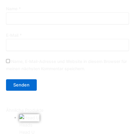
Name
*
E-Mail
*
Name, E-Mail-Adresse und Website in diesem Browser für
meinen nächsten Kommentar speichern.
Ähnliche Produkte
Heads
Head U