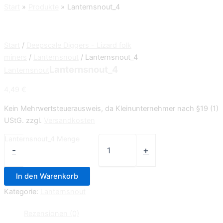
Start
Produkte
Lanternsnout_4
Start
/
Deepscale Diggers - Lizard folk
miners
/
Lanternsnout
/ Lanternsnout_4
Lanternsnout_4
Lanternsnout
4,49
€
Kein Mehrwertsteuerausweis, da Kleinunternehmer nach §19 (1)
UStG.
zzgl.
Versandkosten
Lanternsnout_4 Menge
-
+
In den Warenkorb
Kategorie:
Lanternsnout
Rezensionen (0)