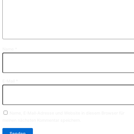
Name
*
E-Mail
*
Name, E-Mail-Adresse und Website in diesem Browser für
meinen nächsten Kommentar speichern.