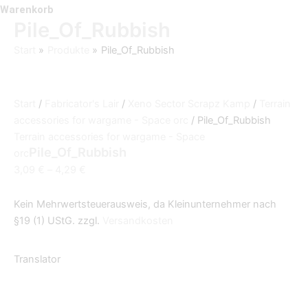
Warenkorb
Pile_Of_Rubbish
Start
Produkte
Pile_Of_Rubbish
Start
/
Fabricator's Lair
/
Xeno Sector Scrapz Kamp
/
Terrain
accessories for wargame - Space orc
/ Pile_Of_Rubbish
Terrain accessories for wargame - Space
Pile_Of_Rubbish
orc
3,09
€
–
4,29
€
Kein Mehrwertsteuerausweis, da Kleinunternehmer nach
§19 (1) UStG.
zzgl.
Versandkosten
Translator