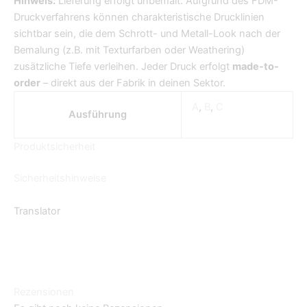
Hinweis:
Lieferung erfolgt unbemalt. Aufgrund des FDM-
Druckverfahrens können charakteristische Drucklinien
sichtbar sein, die dem Schrott- und Metall-Look nach der
Bemalung (z.B. mit Texturfarben oder Weathering)
zusätzliche Tiefe verleihen. Jeder Druck erfolgt
made-to-
order
– direkt aus der Fabrik in deinen Sektor.
A
,
B
,
C
Ausführung
Produktsicherheit
Sicherheitshinweise
Translator
Rezensionen