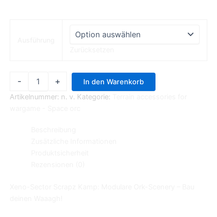
Ausführung
Zurücksetzen
-
+
In den Warenkorb
Artikelnummer:
n. v.
Kategorie:
Terrain accessories for
wargame - Space orc
Beschreibung
Zusätzliche Informationen
Produktsicherheit
Rezensionen (0)
Xeno-Sector Scrapz Kamp: Modulare Ork-Scenery – Bau
deinen Waaagh!