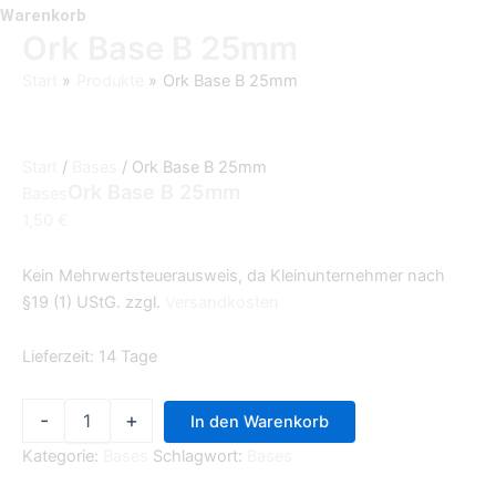
Warenkorb
Ork Base B 25mm
Start
Produkte
Ork Base B 25mm
Start
/
Bases
/ Ork Base B 25mm
Ork Base B 25mm
Bases
1,50
€
Kein Mehrwertsteuerausweis, da Kleinunternehmer nach
§19 (1) UStG.
zzgl.
Versandkosten
Lieferzeit:
14 Tage
-
+
In den Warenkorb
Kategorie:
Bases
Schlagwort:
Bases