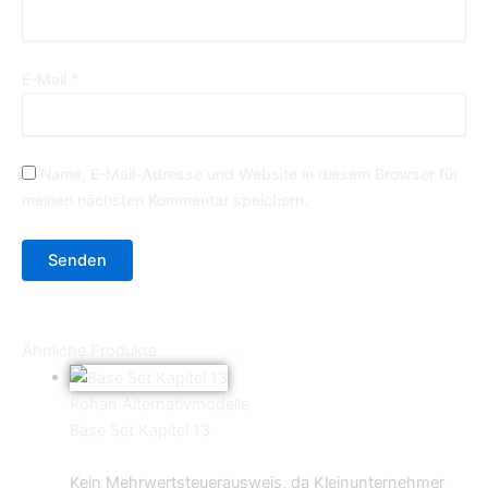
E-Mail
*
Name, E-Mail-Adresse und Website in diesem Browser für
meinen nächsten Kommentar speichern.
Ähnliche Produkte
Rohan Alternativmodelle
Base Set Kapitel 13
19,99
€
Kein Mehrwertsteuerausweis, da Kleinunternehmer