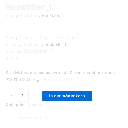
Rockbiter_1
Start
Produkte
Rockbiter_1
Start
/
Deepscale Diggers - Lizard folk
miners
/
Rockbiter
/ Rockbiter_1
Rockbiter_1
Rockbiter
4,49
€
Kein Mehrwertsteuerausweis, da Kleinunternehmer nach
§19 (1) UStG.
zzgl.
Versandkosten
-
+
In den Warenkorb
Kategorie:
Rockbiter
Rezensionen (0)