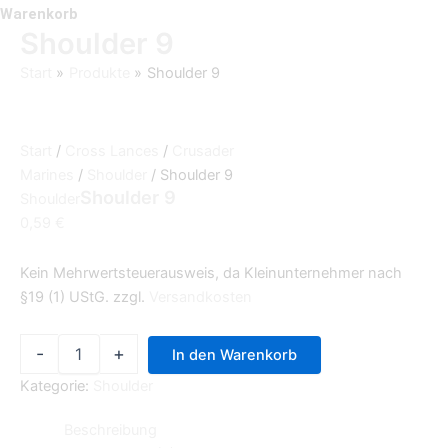
Warenkorb
Shoulder 9
Start
Produkte
Shoulder 9
Start
/
Cross Lances
/
Crusader
Marines
/
Shoulder
/ Shoulder 9
Shoulder 9
Shoulder
0,59
€
Kein Mehrwertsteuerausweis, da Kleinunternehmer nach
§19 (1) UStG.
zzgl.
Versandkosten
-
+
In den Warenkorb
Kategorie:
Shoulder
Beschreibung