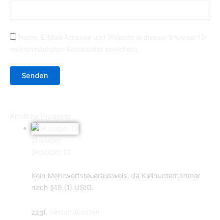
Name, E-Mail-Adresse und Website in diesem Browser für
meinen nächsten Kommentar speichern.
Ähnliche Produkte
Shoulder
Shoulder 13
0,59
€
Kein Mehrwertsteuerausweis, da Kleinunternehmer
nach §19 (1) UStG.
zzgl.
Versandkosten