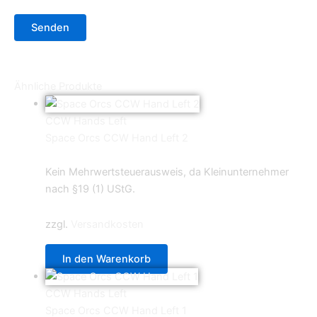
Ähnliche Produkte
CCW Hands Left
Space Orcs CCW Hand Left 2
0,69
€
Kein Mehrwertsteuerausweis, da Kleinunternehmer
nach §19 (1) UStG.
zzgl.
Versandkosten
In den Warenkorb
CCW Hands Left
Space Orcs CCW Hand Left 1