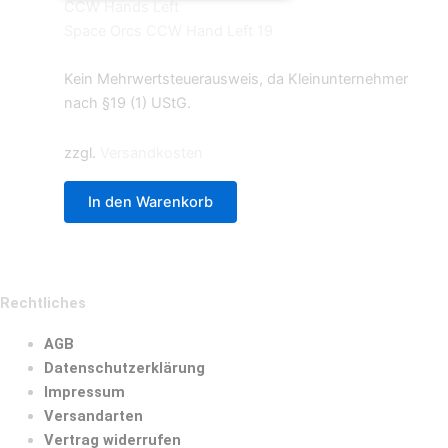
CCW Hands Left
Space Orcs CCW Hand Left 19
0,69
€
Kein Mehrwertsteuerausweis, da Kleinunternehmer
nach §19 (1) UStG.
zzgl.
Versandkosten
In den Warenkorb
Rechtliches
AGB
Datenschutzerklärung
Impressum
Versandarten
Vertrag widerrufen