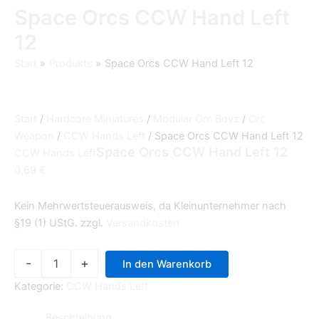
Space Orcs CCW Hand Left
12
Start
Produkte
Space Orcs CCW Hand Left 12
Start
/
Hardcore Miniatures
/
Modular Orc Boyz
/
Orc
Weapon
/
CCW Hands Left
/ Space Orcs CCW Hand Left 12
Space Orcs CCW Hand Left 12
CCW Hands Left
0,69
€
Kein Mehrwertsteuerausweis, da Kleinunternehmer nach
§19 (1) UStG.
zzgl.
Versandkosten
-
+
In den Warenkorb
Kategorie:
CCW Hands Left
Beschreibung