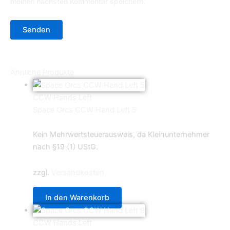
meinen nächsten Kommentar speichern.
Ähnliche Produkte
CCW Hands Left
Space Orcs CCW Hand Left 5
0,69
€
Kein Mehrwertsteuerausweis, da Kleinunternehmer
nach §19 (1) UStG.
zzgl.
Versandkosten
In den Warenkorb
CCW Hands Left