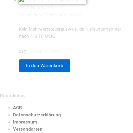
CCW Hands Left
Space Orcs CCW Hand Left 22
0,69
€
Kein Mehrwertsteuerausweis, da Kleinunternehmer
nach §19 (1) UStG.
zzgl.
Versandkosten
In den Warenkorb
Rechtliches
AGB
Datenschutzerklärung
Impressum
Versandarten