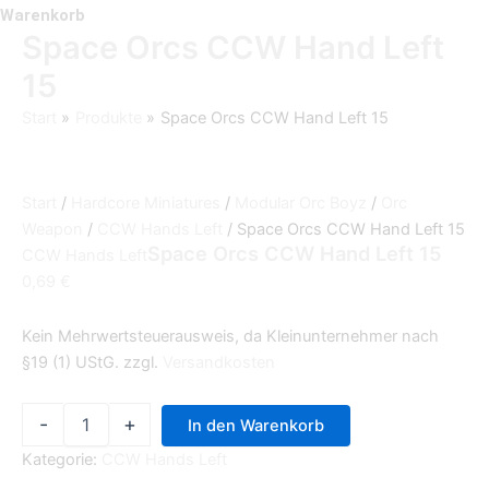
Warenkorb
Space Orcs CCW Hand Left
15
Start
Produkte
Space Orcs CCW Hand Left 15
Start
/
Hardcore Miniatures
/
Modular Orc Boyz
/
Orc
Weapon
/
CCW Hands Left
/ Space Orcs CCW Hand Left 15
Space Orcs CCW Hand Left 15
CCW Hands Left
0,69
€
Kein Mehrwertsteuerausweis, da Kleinunternehmer nach
§19 (1) UStG.
zzgl.
Versandkosten
-
+
In den Warenkorb
Kategorie:
CCW Hands Left