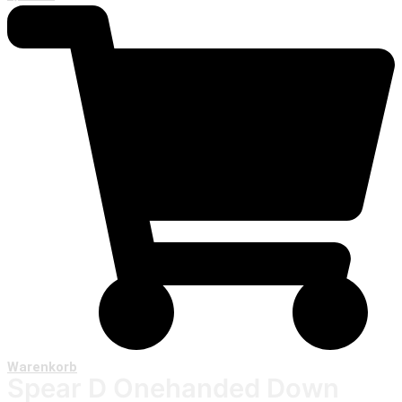
Warenkorb
Spear D Onehanded Down