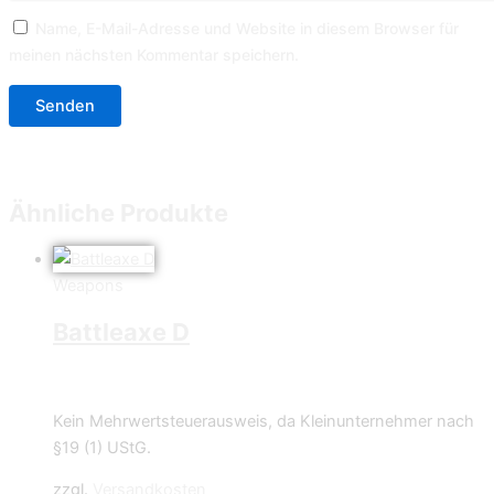
Name, E-Mail-Adresse und Website in diesem Browser für
meinen nächsten Kommentar speichern.
Ähnliche Produkte
Weapons
Battleaxe D
0,70
€
Kein Mehrwertsteuerausweis, da Kleinunternehmer nach
§19 (1) UStG.
zzgl.
Versandkosten