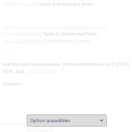
Start
Produkte
Spear D Onehanded Down
Start
/
The Printing Goes Ever On
/
Episode 3 Goblin
Hordes
/
Weapons
/ Spear D Onehanded Down
Spear D Onehanded Down
Weapons
0,70
€
Kein Mehrwertsteuerausweis, da Kleinunternehmer nach §19 (1)
UStG.
zzgl.
Versandkosten
Translator
Ausrichtung
Zurücksetzen