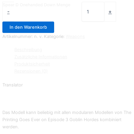
Spear D Onehanded Down Menge
-
+
In den Warenkorb
Artikelnummer:
n. v.
Kategorie:
Weapons
Beschreibung
Zusätzliche Informationen
Produktsicherheit
Rezensionen (0)
Translator
Das Modell kann beliebig mit allen modularen Modellen von The
Printing Goes Ever on Episode 3 Goblin Hordes kombiniert
werden.