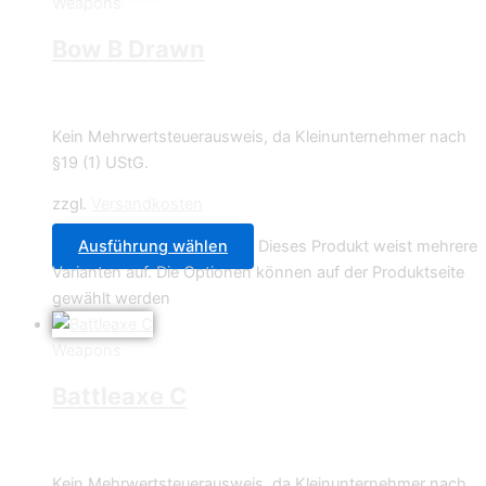
Weapons
Bow B Drawn
0,70
€
Kein Mehrwertsteuerausweis, da Kleinunternehmer nach
§19 (1) UStG.
zzgl.
Versandkosten
Ausführung wählen
Dieses Produkt weist mehrere
Varianten auf. Die Optionen können auf der Produktseite
gewählt werden
Weapons
Battleaxe C
0,70
€
Kein Mehrwertsteuerausweis, da Kleinunternehmer nach