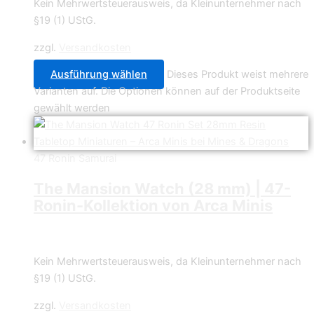
Kein Mehrwertsteuerausweis, da Kleinunternehmer nach
§19 (1) UStG.
zzgl.
Versandkosten
Ausführung wählen
Dieses Produkt weist mehrere
Varianten auf. Die Optionen können auf der Produktseite
gewählt werden
47 Ronin Samurai
The Mansion Watch (28 mm) | 47-
Ronin-Kollektion von Arca Minis
4,49
€
–
34,99
€
Kein Mehrwertsteuerausweis, da Kleinunternehmer nach
§19 (1) UStG.
zzgl.
Versandkosten