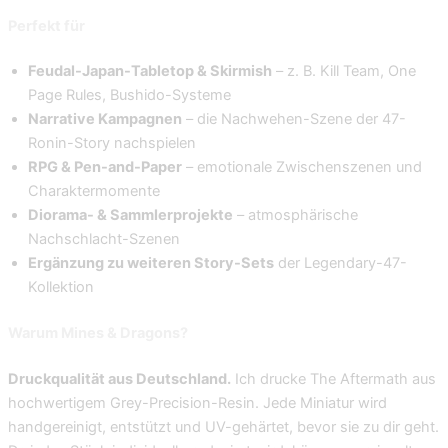
Perfekt für
Feudal-Japan-Tabletop & Skirmish
– z. B. Kill Team, One
Page Rules, Bushido-Systeme
Narrative Kampagnen
– die Nachwehen-Szene der 47-
Ronin-Story nachspielen
RPG & Pen-and-Paper
– emotionale Zwischenszenen und
Charaktermomente
Diorama- & Sammlerprojekte
– atmosphärische
Nachschlacht-Szenen
Ergänzung zu weiteren Story-Sets
der Legendary-47-
Kollektion
Warum Mines & Dragons?
Druckqualität aus Deutschland.
Ich drucke The Aftermath aus
hochwertigem Grey-Precision-Resin. Jede Miniatur wird
handgereinigt, entstützt und UV-gehärtet, bevor sie zu dir geht.