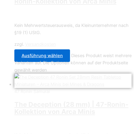
Ronin-Kollektion von Arca Minis
4,49
€
–
27,99
€
Kein Mehrwertsteuerausweis, da Kleinunternehmer nach
§19 (1) UStG.
zzgl.
Versandkosten
Ausführung wählen
Dieses Produkt weist mehrere
Varianten auf. Die Optionen können auf der Produktseite
gewählt werden
47 Ronin Samurai
The Deception (28 mm) | 47-Ronin-
Kollektion von Arca Minis
4,49
€
–
34,99
€