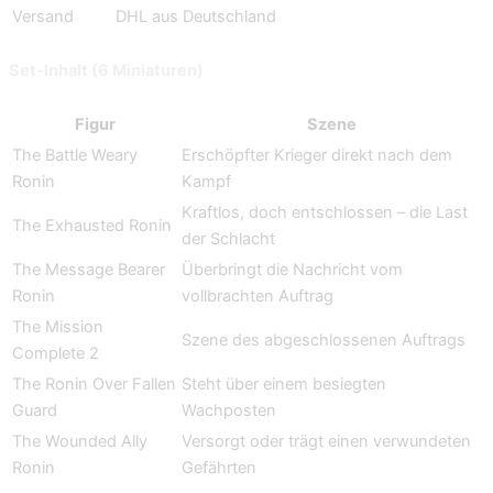
Versand
DHL aus Deutschland
Set-Inhalt (6 Miniaturen)
Figur
Szene
The Battle Weary
Erschöpfter Krieger direkt nach dem
Ronin
Kampf
Kraftlos, doch entschlossen – die Last
The Exhausted Ronin
der Schlacht
The Message Bearer
Überbringt die Nachricht vom
Ronin
vollbrachten Auftrag
The Mission
Szene des abgeschlossenen Auftrags
Complete 2
The Ronin Over Fallen
Steht über einem besiegten
Guard
Wachposten
The Wounded Ally
Versorgt oder trägt einen verwundeten
Ronin
Gefährten