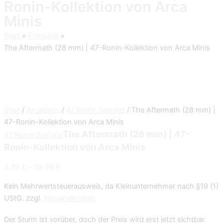
Ronin-Kollektion von Arca
Minis
Start
Produkte
The Aftermath (28 mm) | 47-Ronin-Kollektion von Arca Minis
Start
/
ArcaMinis
/
47 Ronin Samurai
/ The Aftermath (28 mm) |
47-Ronin-Kollektion von Arca Minis
The Aftermath (28 mm) | 47-
47 Ronin Samurai
Ronin-Kollektion von Arca Minis
4,49
€
–
29,99
€
Kein Mehrwertsteuerausweis, da Kleinunternehmer nach §19 (1)
UStG.
zzgl.
Versandkosten
Der Sturm ist vorüber, doch der Preis wird erst jetzt sichtbar.