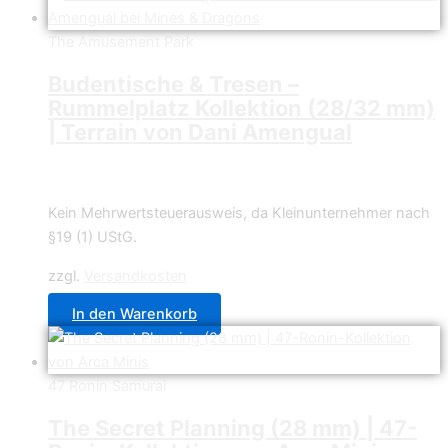
The Amusement Park
Budentische & Tresen –
Rummelplatz Kollektion (28/32 mm)
| Terrain von Dani Amengual
3,90
€
Kein Mehrwertsteuerausweis, da Kleinunternehmer nach
§19 (1) UStG.
zzgl.
Versandkosten
In den Warenkorb
47 Ronin Samurai
The Secret Planning (28 mm) | 47-