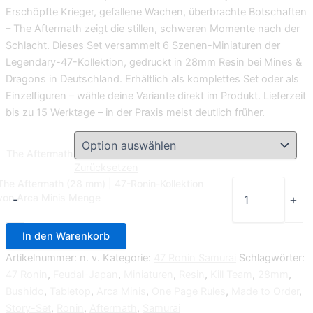
Erschöpfte Krieger, gefallene Wachen, überbrachte Botschaften
– The Aftermath zeigt die stillen, schweren Momente nach der
Schlacht. Dieses Set versammelt 6 Szenen-Miniaturen der
Legendary-47-Kollektion, gedruckt in 28mm Resin bei Mines &
Dragons in Deutschland. Erhältlich als komplettes Set oder als
Einzelfiguren – wähle deine Variante direkt im Produkt. Lieferzeit
bis zu 15 Werktage – in der Praxis meist deutlich früher.
The Aftermath
Zurücksetzen
The Aftermath (28 mm) | 47-Ronin-Kollektion
von Arca Minis Menge
-
+
In den Warenkorb
Artikelnummer:
n. v.
Kategorie:
47 Ronin Samurai
Schlagwörter:
47 Ronin
,
Feudal-Japan
,
Miniaturen
,
Resin
,
Kill Team
,
28mm
,
Bushido
,
Tabletop
,
Arca Minis
,
One Page Rules
,
Made to Order
,
Story-Set
,
Ronin
,
Aftermath
,
Samurai