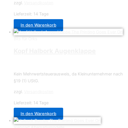
zzgl.
Versandkosten
Lieferzeit:
14 Tage
In den Warenkorb
Bits für Orks
Kopf Halbork Augenklappe
0,70
€
Kein Mehrwertsteuerausweis, da Kleinunternehmer nach
§19 (1) UStG.
zzgl.
Versandkosten
Lieferzeit:
14 Tage
In den Warenkorb
Isengart Alternativmodelle