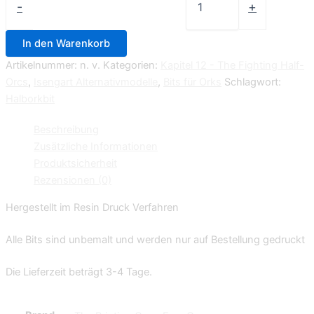
-
+
In den Warenkorb
Artikelnummer:
n. v.
Kategorien:
Kapitel 12 - The Fighting Half-
Orcs
,
Isengart Alternativmodelle
,
Bits für Orks
Schlagwort:
Halborkbit
Beschreibung
Zusätzliche Informationen
Produktsicherheit
Rezensionen (0)
Hergestellt im Resin Druck Verfahren
Alle Bits sind unbemalt und werden nur auf Bestellung gedruckt
Die Lieferzeit beträgt 3-4 Tage.