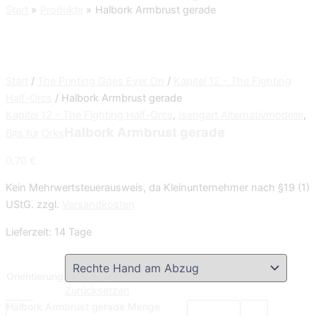
Start
Produkte
Halbork Armbrust gerade
Start
/
The Printing Goes Ever On
/
Kapitel 12 - The Fighting
Half-Orcs
/ Halbork Armbrust gerade
Kapitel 12 - The Fighting Half-Orcs
,
Isengart Alternativmodelle
,
Halbork Armbrust gerade
Bits für Orks
0,70
€
Kein Mehrwertsteuerausweis, da Kleinunternehmer nach §19 (1)
UStG.
zzgl.
Versandkosten
Lieferzeit:
14 Tage
Orientierung
Zurücksetzen
Halbork Armbrust gerade Menge