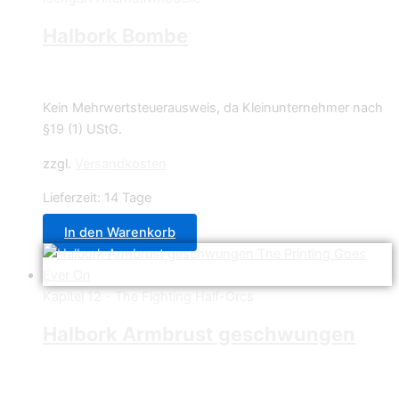
Halbork Bombe
0,70
€
Kein Mehrwertsteuerausweis, da Kleinunternehmer nach
§19 (1) UStG.
zzgl.
Versandkosten
Lieferzeit:
14 Tage
In den Warenkorb
Kapitel 12 - The Fighting Half-Orcs
Halbork Armbrust geschwungen
0,70
€