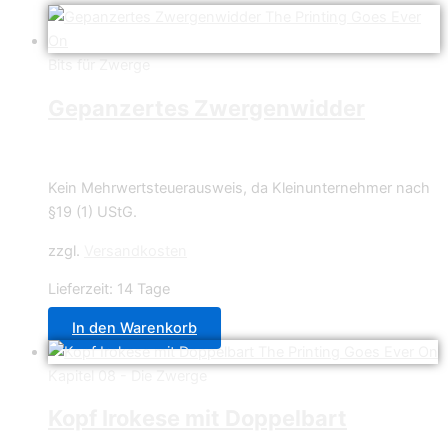
Bits für Zwerge
Gepanzertes Zwergenwidder
4,99
€
Kein Mehrwertsteuerausweis, da Kleinunternehmer nach
§19 (1) UStG.
zzgl.
Versandkosten
Lieferzeit:
14 Tage
In den Warenkorb
Kapitel 08 - Die Zwerge
Kopf Irokese mit Doppelbart