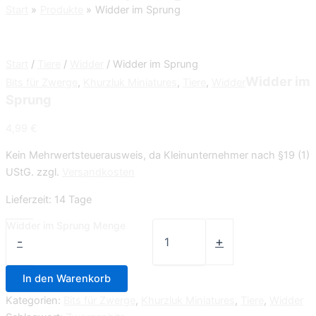
Start
Produkte
Widder im Sprung
Start
/
Tiere
/
Widder
/ Widder im Sprung
Widder im
Bits für Zwerge
,
Khurzluk Miniatures
,
Tiere
,
Widder
Sprung
4,99
€
Kein Mehrwertsteuerausweis, da Kleinunternehmer nach §19 (1)
UStG.
zzgl.
Versandkosten
Lieferzeit:
14 Tage
Widder im Sprung Menge
-
+
In den Warenkorb
Kategorien:
Bits für Zwerge
,
Khurzluk Miniatures
,
Tiere
,
Widder