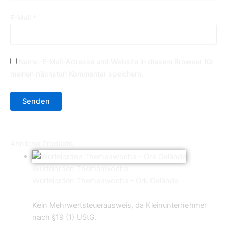
E-Mail
*
Name, E-Mail-Adresse und Website in diesem Browser für
meinen nächsten Kommentar speichern.
Ähnliche Produkte
Würfelorden Themenwoche
Würfelorden Themenwoche – Ork Gelände
34,95
€
Kein Mehrwertsteuerausweis, da Kleinunternehmer
nach §19 (1) UStG.