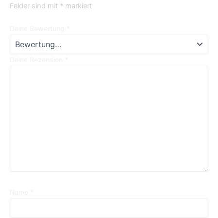
Felder sind mit
*
markiert
Deine Bewertung
*
Deine Rezension
*
Name
*