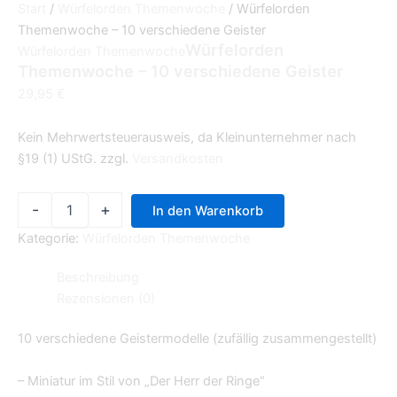
Start
/
Würfelorden Themenwoche
/ Würfelorden
Themenwoche – 10 verschiedene Geister
Würfelorden
Würfelorden Themenwoche
Themenwoche – 10 verschiedene Geister
29,95
€
Kein Mehrwertsteuerausweis, da Kleinunternehmer nach
§19 (1) UStG.
zzgl.
Versandkosten
-
+
In den Warenkorb
Kategorie:
Würfelorden Themenwoche
Beschreibung
Rezensionen (0)
10 verschiedene Geistermodelle (zufällig zusammengestellt)
– Miniatur im Stil von „Der Herr der Ringe“