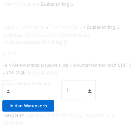
Start
Produkte
Zauberlehrling G
Start
/
STL Miniatures
/
The Frost City 2
/ Zauberlehrling G
Zauberer
,
The Frost City 2
,
Frostgrave
,
STL
Zauberlehrling G
Miniatures
4,95
€
Kein Mehrwertsteuerausweis, da Kleinunternehmer nach §19 (1)
UStG.
zzgl.
Versandkosten
Zauberlehrling G Menge
-
+
In den Warenkorb
Kategorien:
Zauberer
,
The Frost City 2
,
Frostgrave
,
STL
Miniatures