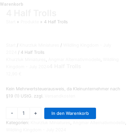
Warenkorb
4 Half Trolls
Start
Produkte
4 Half Trolls
Start
/
Khurzluk Miniatures
/
Wildling Kingdom - July
2024
/ 4 Half Trolls
Khurzluk Miniatures
,
Angmar Alternativmodelle
,
Wildling
4 Half Trolls
Kingdom - July 2024
12,90
€
Kein Mehrwertsteuerausweis, da Kleinunternehmer nach
§19 (1) UStG.
zzgl.
Versandkosten
-
+
In den Warenkorb
Kategorien:
Khurzluk Miniatures
,
Angmar Alternativmodelle
,
Wildling Kingdom - July 2024