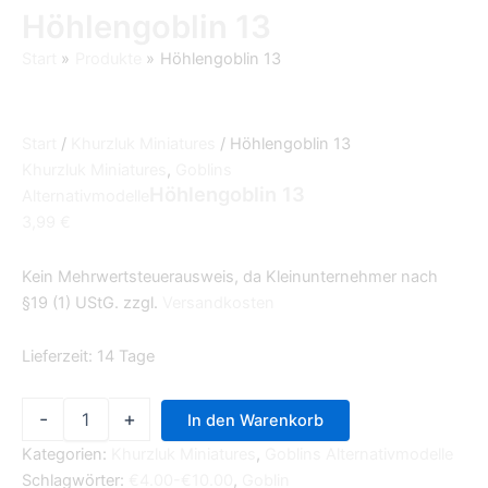
Höhlengoblin 13
Start
Produkte
Höhlengoblin 13
Start
/
Khurzluk Miniatures
/ Höhlengoblin 13
Khurzluk Miniatures
,
Goblins
Höhlengoblin 13
Alternativmodelle
3,99
€
Kein Mehrwertsteuerausweis, da Kleinunternehmer nach
§19 (1) UStG.
zzgl.
Versandkosten
Lieferzeit:
14 Tage
-
+
In den Warenkorb
Kategorien:
Khurzluk Miniatures
,
Goblins Alternativmodelle
Schlagwörter:
€4.00-€10.00
,
Goblin