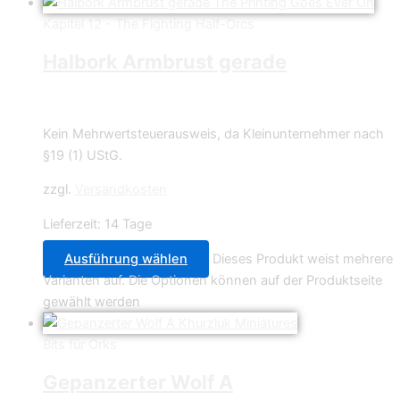
Kapitel 12 - The Fighting Half-Orcs
Halbork Armbrust gerade
0,70
€
Kein Mehrwertsteuerausweis, da Kleinunternehmer nach
§19 (1) UStG.
zzgl.
Versandkosten
Lieferzeit:
14 Tage
Ausführung wählen
Dieses Produkt weist mehrere
Varianten auf. Die Optionen können auf der Produktseite
gewählt werden
Bits für Orks
Gepanzerter Wolf A