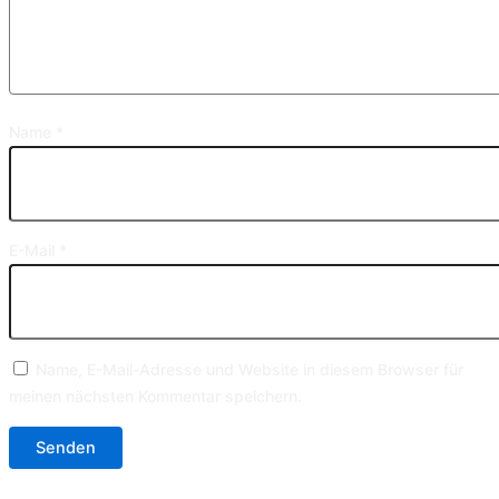
Name
*
E-Mail
*
Name, E-Mail-Adresse und Website in diesem Browser für
meinen nächsten Kommentar speichern.