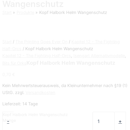
Wangenschutz
Start
Produkte
Kopf Halbork Helm Wangenschutz
Start
/
The Printing Goes Ever On
/
Kapitel 12 - The Fighting
Half-Orcs
/ Kopf Halbork Helm Wangenschutz
Kapitel 12 - The Fighting Half-Orcs
,
Isengart Alternativmodelle
,
Kopf Halbork Helm Wangenschutz
Bits für Orks
0,70
€
Kein Mehrwertsteuerausweis, da Kleinunternehmer nach §19 (1)
UStG.
zzgl.
Versandkosten
Lieferzeit:
14 Tage
Kopf Halbork Helm Wangenschutz
Menge
-
+