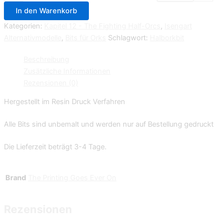
In den Warenkorb
Kategorien:
Kapitel 12 - The Fighting Half-Orcs
,
Isengart
Alternativmodelle
,
Bits für Orks
Schlagwort:
Halborkbit
Beschreibung
Zusätzliche Informationen
Rezensionen (0)
Hergestellt im Resin Druck Verfahren
Alle Bits sind unbemalt und werden nur auf Bestellung gedruckt
Die Lieferzeit beträgt 3-4 Tage.
Brand
The Printing Goes Ever On
Rezensionen