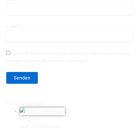
E-Mail
*
Name, E-Mail-Adresse und Website in diesem Browser für
meinen nächsten Kommentar speichern.
Ähnliche Produkte
Weapons
Staff B Onehanded
0,70
€