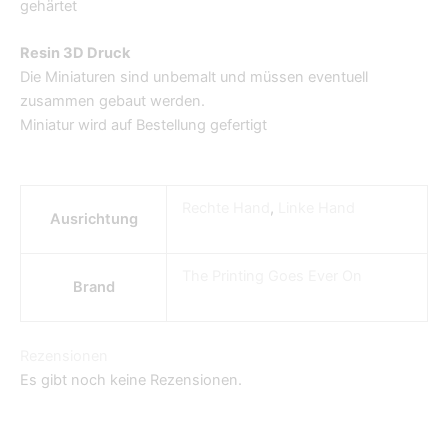
gehärtet
Resin 3D Druck
Die Miniaturen sind unbemalt und müssen eventuell
zusammen gebaut werden.
Miniatur wird auf Bestellung gefertigt
Rechte Hand
,
Linke Hand
Ausrichtung
The Printing Goes Ever On
Brand
Rezensionen
Es gibt noch keine Rezensionen.