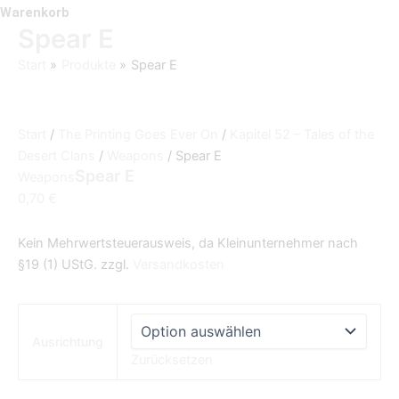
Warenkorb
Spear E
Start
Produkte
Spear E
Start
/
The Printing Goes Ever On
/
Kapitel 52 – Tales of the
Desert Clans
/
Weapons
/ Spear E
Spear E
Weapons
0,70
€
Kein Mehrwertsteuerausweis, da Kleinunternehmer nach
§19 (1) UStG.
zzgl.
Versandkosten
Ausrichtung
Zurücksetzen